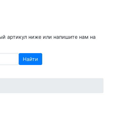
info@spzap.ru
|
(812) 409-409-6
ый артикул ниже или напишите нам на
Найти