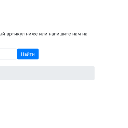
info@spzap.ru
|
(812) 409-409-6
ый артикул ниже или напишите нам на
Найти