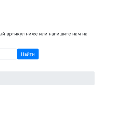
info@spzap.ru
|
(812) 409-409-6
ый артикул ниже или напишите нам на
Найти