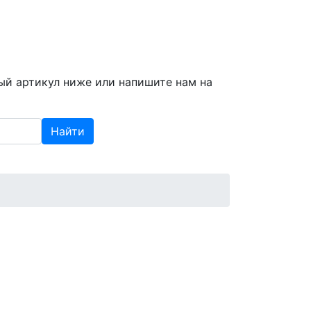
info@spzap.ru
|
(812) 409-409-6
ый артикул ниже или напишите нам на
Найти