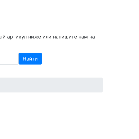
info@spzap.ru
|
(812) 409-409-6
ый артикул ниже или напишите нам на
Найти