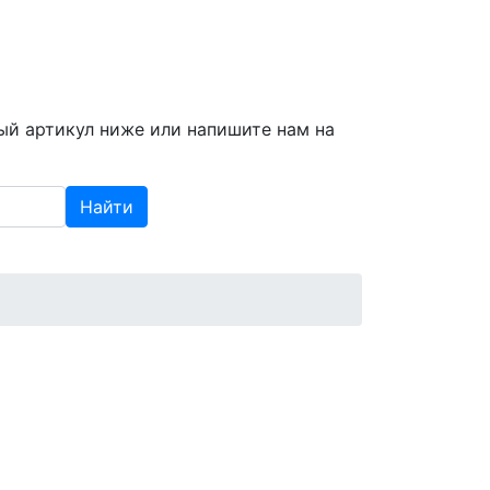
info@spzap.ru
|
(812) 409-409-6
ый артикул ниже или напишите нам на
Найти