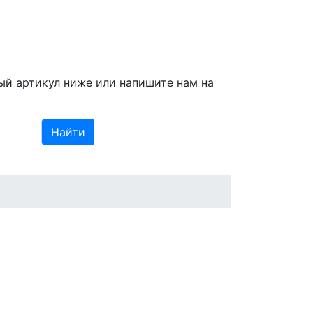
info@spzap.ru
|
(812) 409-409-6
ый артикул ниже или напишите нам на
Найти