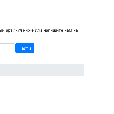
info@spzap.ru
|
(812) 409-409-6
ый артикул ниже или напишите нам на
Найти