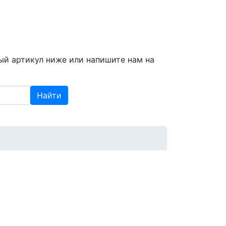
info@spzap.ru
|
(812) 409-409-6
ый артикул ниже или напишите нам на
Найти