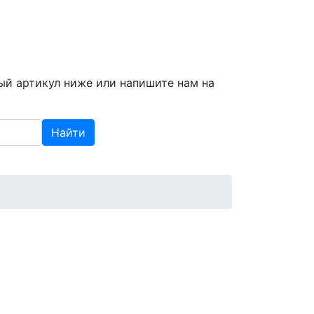
info@spzap.ru
|
(812) 409-409-6
ый артикул ниже или напишите нам на
Найти